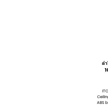
ลำ
1
ITC
Ceili
ABS ba