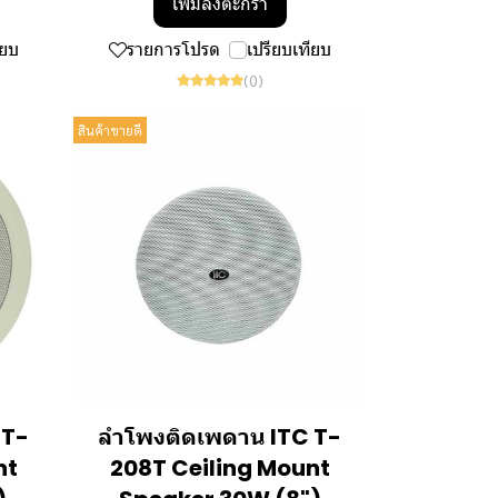
เพิ่มลงตะกร้า
ียบ
รายการโปรด
เปรียบเทียบ
(0)
สินค้าขายดี
 T-
ลำโพงติดเพดาน ITC T-
nt
208T Ceiling Mount