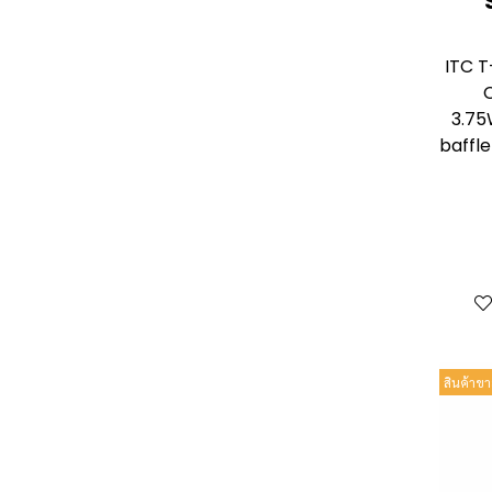
ITC T
C
3.75
baffle
สินค้าขา