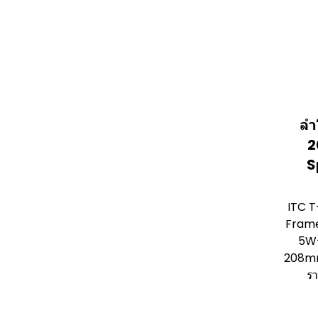
ลำ
2
S
ITC T
Frame
5W-
208mm
รา