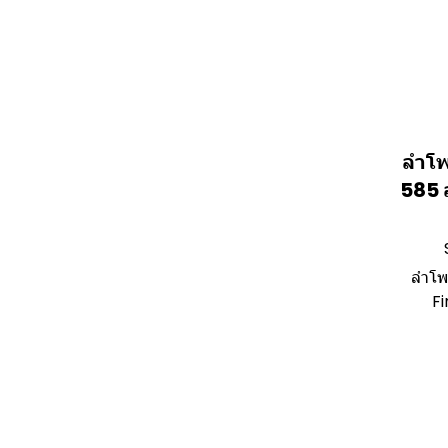
ลำโพ
585 
ลำโพ
F