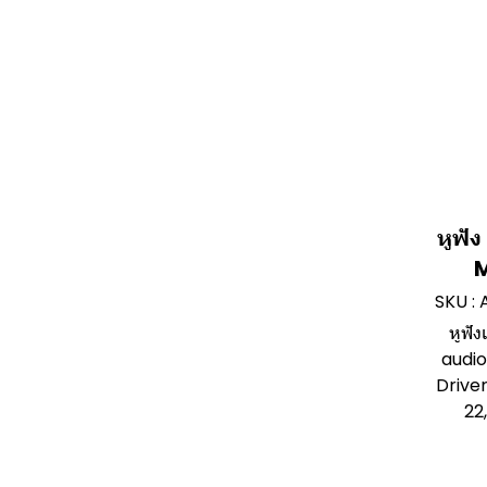
หูฟั
SKU :
หูฟั
audi
Drive
22