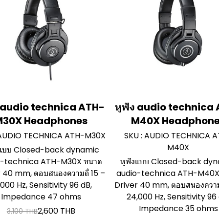
ง audio technica ATH-
หูฟัง audio technica
M30X Headphones
M40X Headphon
 AUDIO TECHNICA ATH-M30X
SKU : AUDIO TECHNICA 
M40X
งแบบ Closed-back dynamic
o-technica ATH-M30X ขนาด
หูฟังแบบ Closed-back dy
r 40 mm, ตอบสนองความถี่ 15 –
audio-technica ATH-M40X
,000 Hz, Sensitivity 96 dB,
Driver 40 mm, ตอบสนองความถ
Impedance 47 ohms
24,000 Hz, Sensitivity 96
Impedance 35 ohms
2,600 THB
3,100 THB