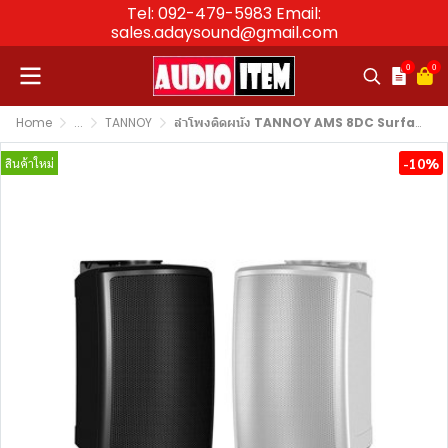
Tel: 092-479-5983 Email:
sales.adaysound@gmail.com
0
0
Home
...
TANNOY
ลำโพงติดผนัง TANNOY AMS 8DC Surface-Mount Loudspeaker 8″
-10%
สินค้าใหม่