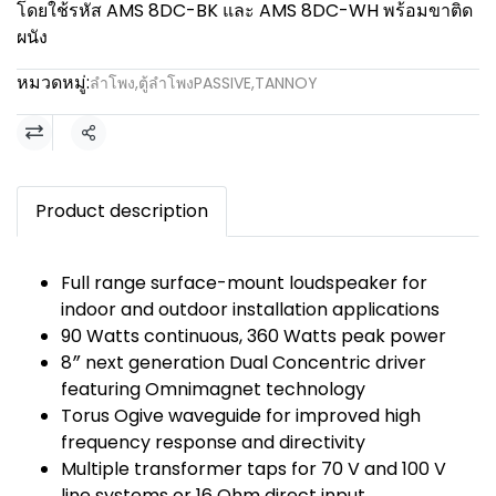
โดยใช้รหัส AMS 8DC-BK และ AMS 8DC-WH พร้อมขาติด
ผนัง
หมวดหมู่:
ลำโพง
,
ตู้ลำโพงPASSIVE
,
TANNOY
แชร์
Product description
Full range surface-mount loudspeaker for
indoor and outdoor installation applications
90 Watts continuous, 360 Watts peak power
8″ next generation Dual Concentric driver
featuring Omnimagnet technology
Torus Ogive waveguide for improved high
frequency response and directivity
Multiple transformer taps for 70 V and 100 V
line systems or 16 Ohm direct input