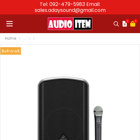
Tel: 092-479-5983 Email:
sales.adaysound@gmail.com
0
0
Home
...
ลำโพงพกพา ลำโพงล้อลาก ลำโพงพร้อมไมค์พกพา Portable
ชุดเครื่องเสียงเคลื่อนที่พร้อมไมค์ลอย BEHRINGER EU
สินค้าขายดี