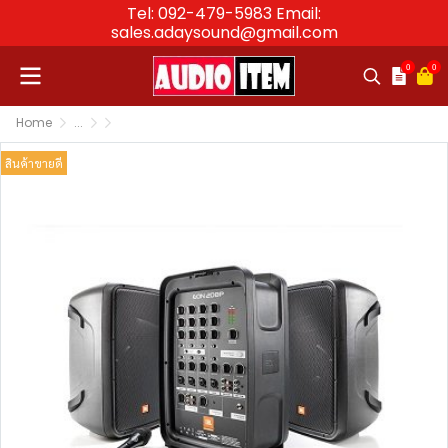
Tel: 092-479-5983 Email:
sales.adaysound@gmail.com
0
0
Home
...
ลำโพงพกพา ลำโพงล้อลาก ลำโพงพร้อมไมค์พกพา Portable
ชุดเครื่องเสียงเคลื่อนที่ JBL EON208P/230 Portabl
สินค้าขายดี