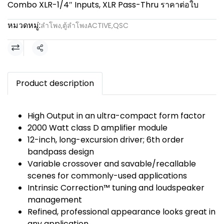
Combo XLR-1/4″ Inputs, XLR Pass-Thru ราคาต่อใบ
หมวดหมู่:
ลำโพง
,
ตู้ลำโพงACTIVE
,
QSC
แชร์
Product description
High Output in an ultra-compact form factor
2000 Watt class D amplifier module
12-inch, long-excursion driver; 6th order
bandpass design
Variable crossover and savable/recallable
scenes for commonly-used applications
Intrinsic Correction™ tuning and loudspeaker
management
Refined, professional appearance looks great in
any application