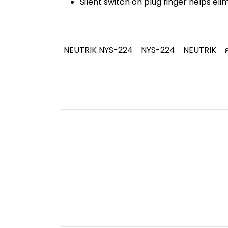
Silent switch on plug finger helps el
NEUTRIK NYS-224
NYS-224
NEUTRIK