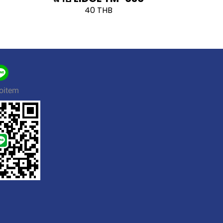
40 THB
oitem