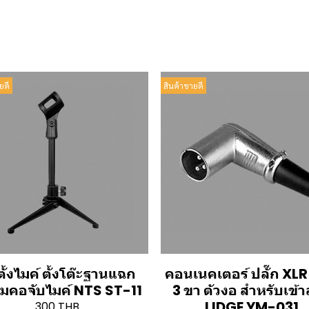
ยดี
สินค้าขายดี
ั้งไมค์ ตั้งโต๊ะฐานแฉก
คอนเนคเตอร์ ปลั๊ก XLR ต
อมคอจับไมค์ NTS ST-11
3 ขา ตัวงอ สำหรับเข้
LIDGE YM-031
300 THB