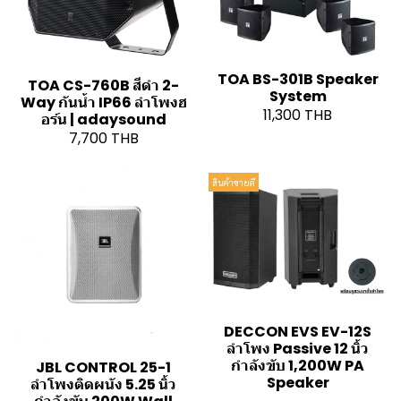
TOA BS-301B Speaker
TOA CS-760B สีดำ 2-
System
Way กันน้ำ IP66 ลำโพงฮ
11,300 THB
อร์น | adaysound
7,700 THB
สินค้าขายดี
DECCON EVS EV-12S
ลำโพง Passive 12 นิ้ว
กำลังขับ 1,200W PA
JBL CONTROL 25-1
Speaker
ลำโพงติดผนัง 5.25 นิ้ว