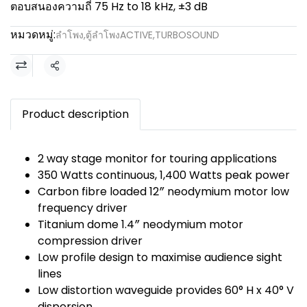
ตอบสนองความถี่ 75 Hz to 18 kHz, ±3 dB
หมวดหมู่:
ลำโพง
,
ตู้ลำโพงACTIVE
,
TURBOSOUND
แชร์
Product description
2 way stage monitor for touring applications
350 Watts continuous, 1,400 Watts peak power
Carbon fibre loaded 12″ neodymium motor low
frequency driver
Titanium dome 1.4″ neodymium motor
compression driver
Low profile design to maximise audience sight
lines
Low distortion waveguide provides 60° H x 40° V
dispersion