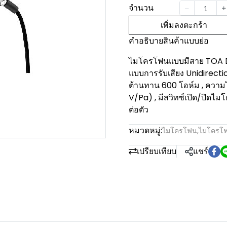
จำนวน
เพิ่มลงตะกร้า
คำอธิบายสินค้าแบบย่อ
ไมโครโฟนแบบมีสาย TOA DM
แบบการรับเสียง Unidirecti
ต้านทาน 600 โอห์ม , ควา
V/Pa) , มีสวิทซ์เปิด/ปิดไม
ต่อตัว
หมวดหมู่:
ไมโครโฟน
,
ไมโครโฟ
เปรียบเทียบ
แชร์