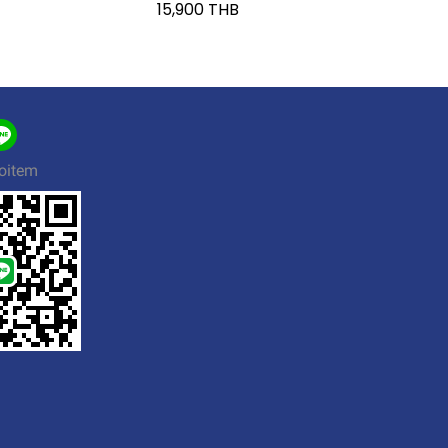
15,900 THB
oitem