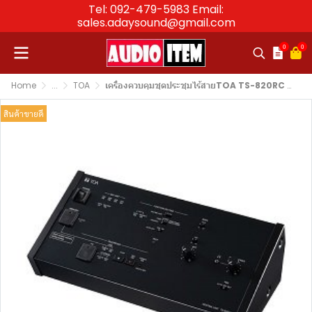
Tel: 092-479-5983 Email:
sales.adaysound@gmail.com
0
0
Home
...
TOA
เครื่องควบคุมชุดประชุมไร้สายTOA TS-820RC Center unit with Recording function
สินค้าขายดี