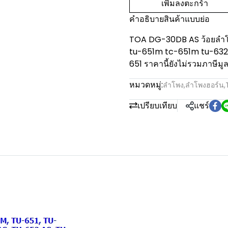
เพิ่มลงตะกร้า
คำอธิบายสินค้าแบบย่อ
TOA DG-30DB AS ว้อยลำโพง
tu-651m tc-651m tu-632
651 ราคานี้ยังไม่รวมภาษีมูลค
หมวดหมู่:
ลำโพง
,
ลำโพงฮอร์น
,
เปรียบเทียบ
แชร์