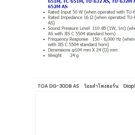
TOA DG-30DB AS
ว้อยลำโพงฮอร์น
Diap