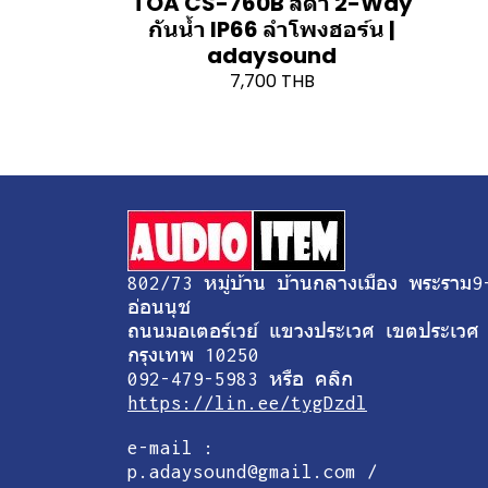
TOA CS-760B สีดำ 2-Way
กันน้ำ IP66 ลำโพงฮอร์น |
adaysound
7,700 THB
802/73 หมู่บ้าน บ้านกลางเมือง พระราม9
อ่อนนุช
ถนนมอเตอร์เวย์ แขวงประเวศ เขตประเวศ
กรุงเทพ 10250
092-479-5983 หรือ คลิก
https://lin.ee/tygDzdl
e-mail :
p.adaysound@gmail.com /