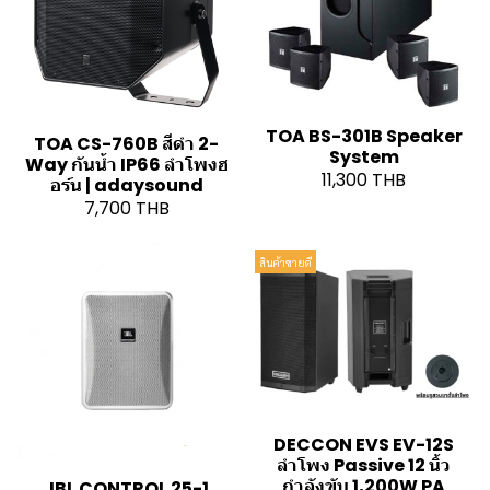
TOA BS-301B Speaker
TOA CS-760B สีดำ 2-
System
Way กันน้ำ IP66 ลำโพงฮ
11,300 THB
อร์น | adaysound
7,700 THB
สินค้าขายดี
DECCON EVS EV-12S
ลำโพง Passive 12 นิ้ว
กำลังขับ 1,200W PA
JBL CONTROL 25-1