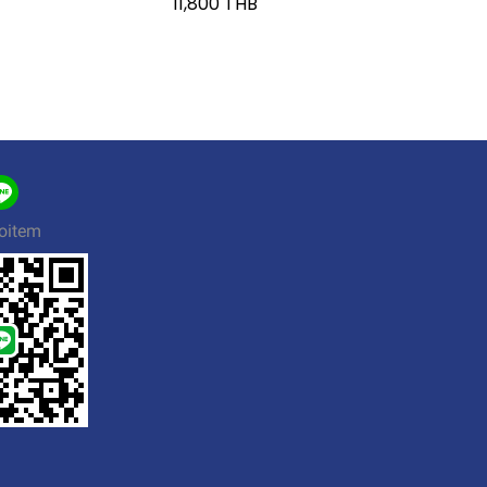
11,800 THB
oitem