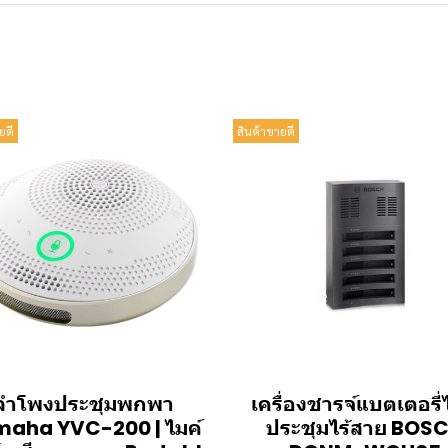
ยดี
สินค้าขายดี
ลำโพงประชุมพกพา
เครื่องชารจ์แบตเตอรี่
aha YVC-200 | ไมค์
ประชุมไร้สาย BOS