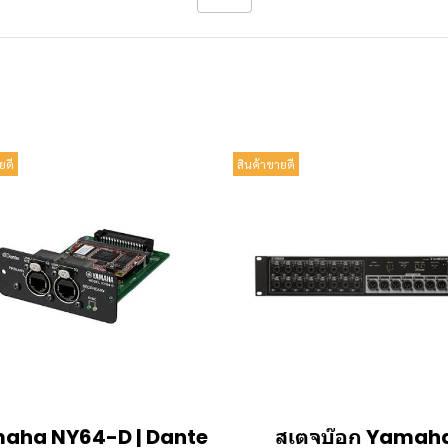
ยดี
สินค้าขายดี
aha NY64-D | Dante
สเตจบ๊อก Yamah