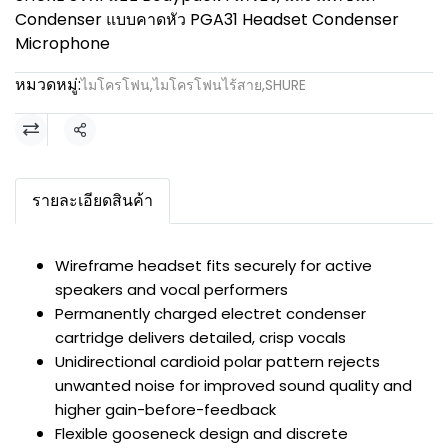
Condenser แบบคาดหัว PGA31 Headset Condenser
Microphone
หมวดหมู่:
ไมโครโฟน
,
ไมโครโฟนไร้สาย
,
SHURE
แชร์
รายละเอียดสินค้า
Wireframe headset fits securely for active
speakers and vocal performers
Permanently charged electret condenser
cartridge delivers detailed, crisp vocals
Unidirectional cardioid polar pattern rejects
unwanted noise for improved sound quality and
higher gain-before-feedback
Flexible gooseneck design and discrete