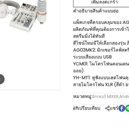
เพิ่มลงตะกร้า
คำอธิบายสินค้าแบบย่อ
แพ็คเกจที่ครอบคลุมของ AG
ผลิตภัณฑ์ที่คุณต้องการเข้า
สตรีมมิ่งได้ทันที
ดีไซน์ใหม่มีให้เลือกสองรุ่น
AG03MK2: มิกเซอร์ไลฟ์สตร
ระบบเสียงแบบ USB
YCM01: ไมโครโฟนคอนเดนเซอ
ออย)
YH-MT1: หูฟังแบบเฮดโฟนค
m
สายไมโครโฟน XLR (สีดำ ยา
หมวดหมู่:
มิกเซอร์ MIXER
,
Anal
เปรียบเทียบ
แชร์