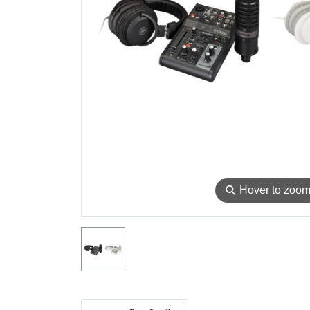
⚲
Hover to zoo