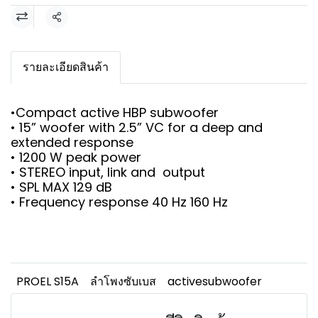
แชร์
รายละเอียดสินค้า
•Compact active HBP subwoofer
• 15” woofer with 2.5” VC for a deep and
extended response
• 1200 W peak power
• STEREO input, link and output
• SPL MAX 129 dB
• Frequency response 40 Hz 160 Hz
PROEL S15A
ลำโพงซับเบส
activesubwoofer