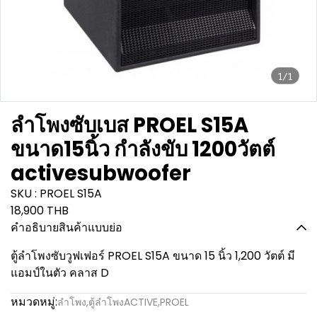
1/1
ลำโพงซับเบส PROEL S15A
ขนาด15นิ้ว กำลังขับ 1200วัตต์
activesubwoofer
SKU : PROEL S15A
18,900 THB
คำอธิบายสินค้าแบบย่อ
ตู้ลำโพงซับวูฟเฟอร์ PROEL S15A ขนาด 15 นิ้ว 1,200 วัตต์ มี
แอมป์ในตัว คลาส D
หมวดหมู่:
ลำโพง
,
ตู้ลำโพงACTIVE
,
PROEL