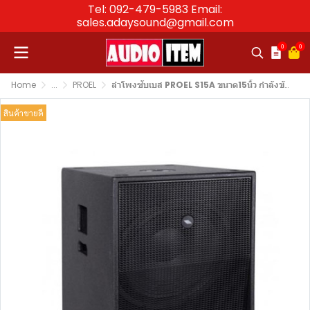
Tel: 092-479-5983 Email:
sales.adaysound@gmail.com
0
0
Home
...
PROEL
ลำโพงซับเบส PROEL S15A ขนาด15นิ้ว กำลังขับ 1200วัตต์ activesubwoofer
สินค้าขายดี