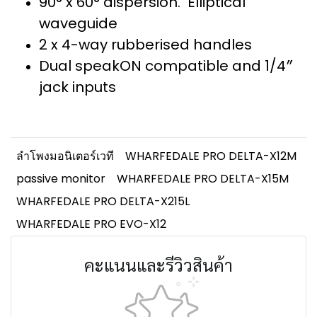
90° x 60° dispersion. Elliptical
waveguide
2 x 4-way rubberised handles
Dual speakON compatible and 1/4″
jack inputs
ลำโพงมอนิเตอร์​เวที
WHARFEDALE PRO DELTA-X12M
passive monitor
WHARFEDALE PRO DELTA-X15M
WHARFEDALE PRO DELTA-X215L
WHARFEDALE PRO EVO-X12
คะแนนและรีวิวสินค้า