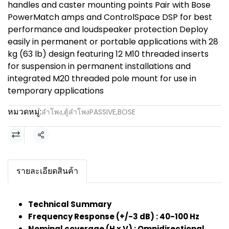
handles and caster mounting points Pair with Bose
PowerMatch amps and ControlSpace DSP for best
performance and loudspeaker protection Deploy
easily in permanent or portable applications with 28
kg (63 lb) design featuring 12 M10 threaded inserts
for suspension in permanent installations and
integrated M20 threaded pole mount for use in
temporary applications
หมวดหมู่:
ลำโพง
,
ตู้ลำโพงPASSIVE
,
BOSE
แชร์
รายละเอียดสินค้า
Technical Summary
Frequency Response (+/-3 dB) : 40-100 Hz
Nominal coverage (H x V) : Omnidirectional