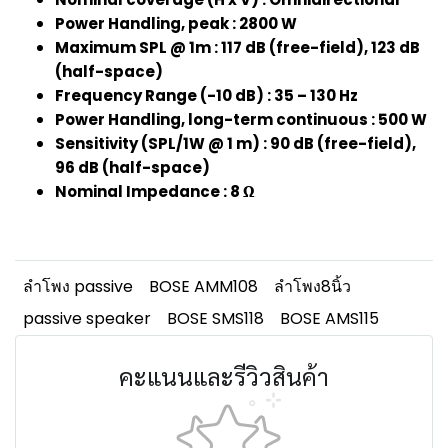
Power Handling, peak : 2800 W
Maximum SPL @ 1m : 117 dB (free-field), 123 dB
(half-space)
Frequency Range (-10 dB) : 35 – 130 Hz
Power Handling, long-term continuous : 500 W
Sensitivity (SPL/1W @ 1 m) : 90 dB (free-field),
96 dB (half-space)
Nominal Impedance : 8 Ω
ลำโพง passive
BOSE AMM108
ลำโพง8นิ้ว
passive speaker
BOSE SMS118
BOSE AMS115
คะแนนและรีวิวสินค้า