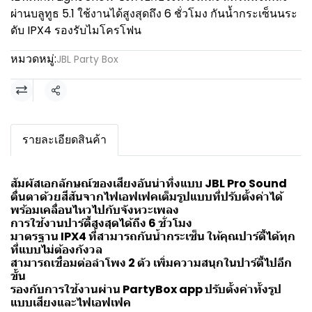
ผ่านบลูทูธ 5.1 ใช้งานได้สูงสุดถึง 6 ชั่วโมง กันน้ำกระเซ็นนระ
ดับ IPX4 รองรับไมโครโฟน
หมวดหมู่:
JBL Party Box
แชร์
รายละเอียดสินค้า
สัมผัสเอกลักษณ์ของเสียงอันน่าทึ่งแบบ JBL Pro Sound
ตื่นตาด้วยสีสันจากไฟเอฟเฟคเต็มรูปแบบที่ปรับตั้งค่าได้
พร้อมเคลื่อนไหวไปกับจังหวะเพลง
การใช้งานปาร์ตี้สูงสุดได้ถึง 6 ชั่วโมง
มาตรฐาน IPX4 ที่สามารถกันน้ำกระเซ็น ให้คุณปาร์ตี้ได้ทุก
ที่แบบไม่ต้องกังวล
สามารถเชื่อมต่อลำโพง 2 ตัว เพิ่มความสนุกในปาร์ตี้ไปอีก
ขั้น
รองกับการใช้งานผ่าน PartyBox app ปรับตั้งค่าทั้งรูป
แบบเสียงและไฟเอฟเฟค