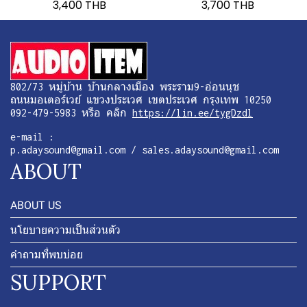
3,400 THB
3,700 THB
802/73 หมู่บ้าน บ้านกลางเมือง พระราม9-อ่อนนุช
ถนนมอเตอร์เวย์ แขวงประเวศ เขตประเวศ กรุงเทพ 10250
092-479-5983 หรือ คลิก
https://lin.ee/tygDzdl
e-mail :
p.adaysound@gmail.com / sales.adaysound@gmail.com
ABOUT
ABOUT US
นโยบายความเป็นส่วนตัว
คำถามที่พบบ่อย
SUPPORT