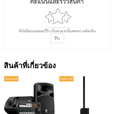
คะแนนและรีวิวสินค้า
ยังไม่มีคะแนนและรีวิว เป็นคนแรกที่แสดงความคิดเห็น
รีวิว
สินค้าที่เกี่ยวข้อง
สินค้าขายดี
สินค้าขายดี