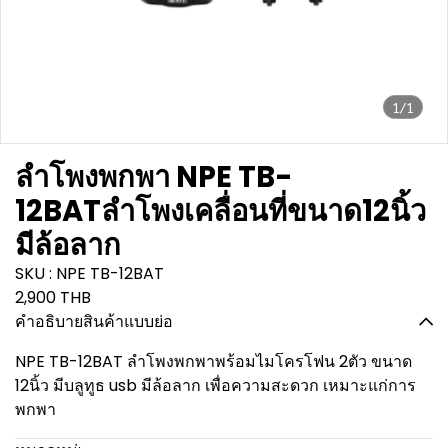
1/1
ลำโพงพกพา NPE TB-
12BATลำโพงเคลื่อนที่ขนาด12นิ้ว
มีล้อลาก
SKU : NPE TB-12BAT
2,900 THB
คำอธิบายสินค้าแบบย่อ
NPE TB-12BAT ลำโพงพกพาพร้อมไมโครโฟน 2ตัว ขนาด
12นิ้ว มีบลูทูธ usb มีล้อลาก เพื่อความสะดวก เหมาะแก่การ
พกพา