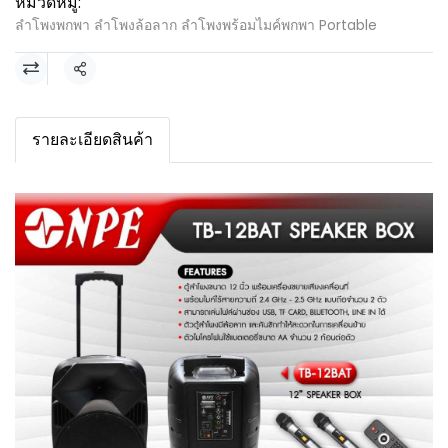
หมวดหมู่:
ลำโพงพกพา ลำโพงล้อลาก ลำโพงพร้อมไมค์พกพา Portable
แชร์
รายละเอียดสินค้า