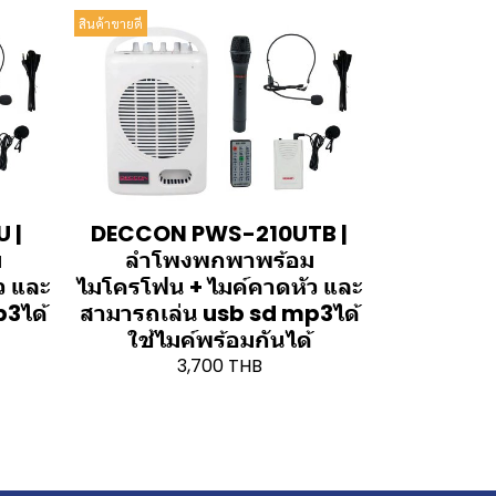
สินค้าขายดี
 |
DECCON PWS-210UTB |
ม
ลำโพงพกพาพร้อม
ว และ
ไมโครโฟน + ไมค์คาดหัว และ
p3ได้
สามารถเล่น usb sd mp3ได้
ใช้ไมค์พร้อมกันได้
3,700 THB