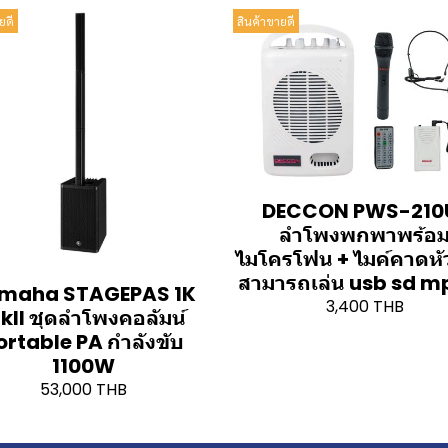
ยดี
สินค้าขายดี
DECCON PWS-210U
ลำโพงพกพาพร้อ
ไมโครโฟน + ไมค์คาดหั
สามารถเล่น usb sd m
maha STAGEPAS 1K
3,400 THB
kII ชุดลำโพงคอลัมน์
ortable PA กำลังขับ
1100W
53,000 THB