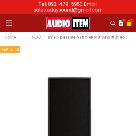
Tel: 092-479-5983 Email:
sales.adaysound@gmail.com
0
0
Home
...
NEXO
ลำโพง passive NEXO ePS10 ขนาด10นิ้ว 8ohms
สินค้าขายดี