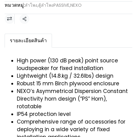
หมวดหมู่:
ลำโพง
,
ตู้ลำโพงPASSIVE
,
NEXO
แชร์
รายละเอียดสินค้า
High power (130 dB peak) point source
loudspeaker for fixed installation
Lightweight (14.8.kg / 32.6lbs) design
Robust 15 mm Birch plywood enclosure
NEXO’s Asymmetrical Dispersion Constant
Directivity horn design (”PS” Horn),
rotatable
IP54 protection level
Comprehensive range of accessories for
deploying in a wide variety of fixed