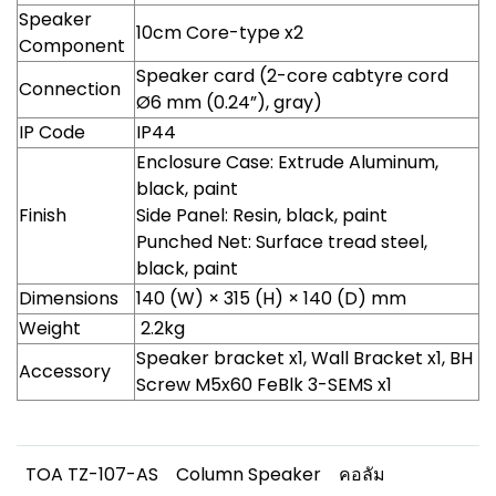
Speaker
10cm Core-type x2
Component
Speaker card (2-core cabtyre cord
Connection
Ø6 mm (0.24”), gray)
IP Code
IP44
Enclosure Case: Extrude Aluminum,
black, paint
Finish
Side Panel: Resin, black, paint
Punched Net: Surface tread steel,
black, paint
Dimensions
140 (W) × 315 (H) × 140 (D) mm
Weight
2.2kg
Speaker bracket x1, Wall Bracket x1, BH
Accessory
Screw M5x60 FeBlk 3-SEMS x1
TOA TZ-107-AS
Column Speaker
คอลัม