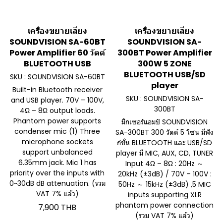
เครื่องขยายเสียง
เครื่องขยายเสียง
SOUNDVISION SA-60BT
SOUNDVISION SA-
Power Amplifier 60 วัตต์
300BT Power Amplifier
BLUETOOTH USB
300W 5 ZONE
BLUETOOTH USB/SD
SKU : SOUNDVISION SA-60BT
player
Built-in Bluetooth receiver
SKU : SOUNDVISION SA-
and USB player. 70V – 100V,
300BT
4Ω – 8Ω output loads.
Phantom power supports
มิกเซอร์แอมป์ SOUNDVISION
condenser mic (1) Three
SA-300BT 300 วัตต์ 5 โซน มีฟัง
microphone sockets
ก์ชั่น BLUETOOTH และ USB/SD
support unbalanced
player มี MIC, AUX, CD, TUNER
6.35mm jack. Mic 1 has
Input 4Ω – 8Ω : 20Hz ～
priority over the inputs with
20kHz (±3dB) / 70V – 100V :
0~30dB dB attenuation. (รวม
50Hz ～ 15kHz (±3dB) ,5 MIC
VAT 7% แล้ว)
inputs supporting XLR
phantom power connection
7,900 THB
(รวม VAT 7% แล้ว)