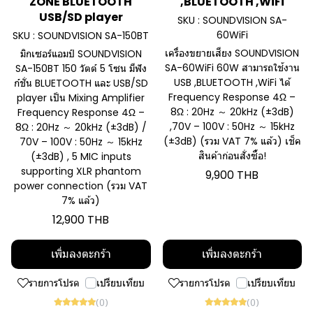
ZONE BLUETOOTH
,BLUETOOTH ,WiFi
USB/SD player
SKU : SOUNDVISION SA-
60WiFi
SKU : SOUNDVISION SA-150BT
เครื่องขยายเสียง SOUNDVISION
มิกเซอร์แอมป์ SOUNDVISION
SA-60WiFi 60W สามารถใช้งาน
SA-150BT 150 วัตต์ 5 โซน มีฟัง
USB ,BLUETOOTH ,WiFi ได้
ก์ชั่น BLUETOOTH และ USB/SD
Frequency Response 4Ω –
player เป็น Mixing Amplifier
8Ω : 20Hz ～ 20kHz (±3dB)
Frequency Response 4Ω –
,70V – 100V : 50Hz ～ 15kHz
8Ω : 20Hz ～ 20kHz (±3dB) /
(±3dB) (รวม VAT 7% แล้ว) เช็ค
70V – 100V : 50Hz ～ 15kHz
สินค้าก่อนสั่งซื้อ!
(±3dB) , 5 MIC inputs
supporting XLR phantom
9,900 THB
power connection (รวม VAT
7% แล้ว)
12,900 THB
เพิ่มลงตะกร้า
เพิ่มลงตะกร้า
รายการโปรด
เปรียบเทียบ
รายการโปรด
เปรียบเทียบ
(0)
(0)