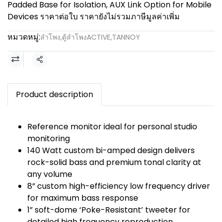
Padded Base for Isolation, AUX Link Option for Mobile
Devices ราคาต่อใบ ราคายังไม่รวมภาษีมูลค่าเพิ่ม
หมวดหมู่:
ลำโพง
,
ตู้ลำโพงACTIVE
,
TANNOY
แชร์
Product description
Reference monitor ideal for personal studio
monitoring
140 Watt custom bi-amped design delivers
rock-solid bass and premium tonal clarity at
any volume
8” custom high-efficiency low frequency driver
for maximum bass response
1” soft-dome ‘Poke-Resistant’ tweeter for
detailed high frequency reproduction