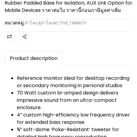
Rubber Padded Base for Isolation, AUX Link Option for
Mobile Devices ราคาต่อใบ ราคานี้ก่อนภาษีมูลค่าเพิ่ม
หมวดหมู่:
ลำโพง
,
ตู้ลำโพงACTIVE
,
TANNOY
แชร์
Product description
Reference monitor ideal for desktop recording
or secondary monitoring in personal studios
70 Watt custom bi-amped design delivers
impressive sound from an ultra-compact
enclosure
4” custom high-efficiency low frequency driver
for extended bass response
¾” soft-dome ‘Poke-Resistant’ tweeter for
detailed high frequency reproduction