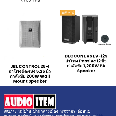
7,700 THB
สินค้าขายดี
DECCON EVS EV-12S
ลำโพง Passive 12 นิ้ว
กำลังขับ 1,200W PA
JBL CONTROL 25-1
Speaker
ลำโพงติดผนัง 5.25 นิ้ว
กำลังขับ 200W Wall
Mount Speaker
802/73 หมู่บ้าน บ้านกลางเมือง พระราม9-อ่อนนุช