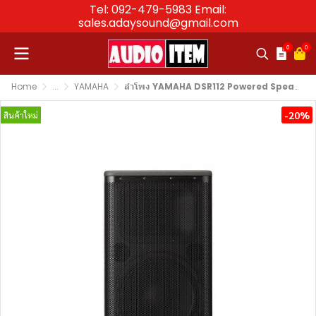
Tel: 092-479-5983 Email:
sales.adaysound@gmail.com
0
0
Home
...
YAMAHA
ลำโพง YAMAHA DSR112 Powered Speaker 12″
-20%
สินค้าใหม่