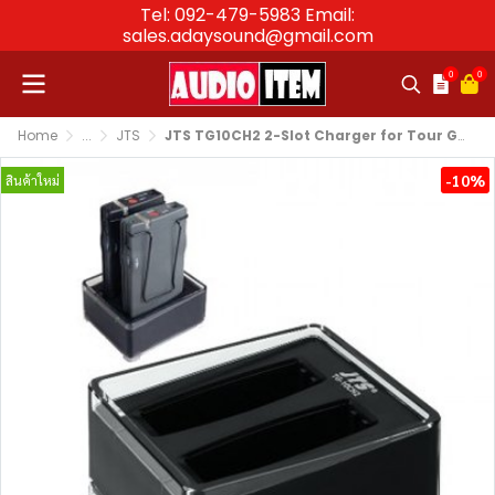
Tel: 092-479-5983 Email:
sales.adaysound@gmail.com
0
0
Home
...
JTS
JTS TG10CH2 2-Slot Charger for Tour Guide System
-10%
สินค้าใหม่