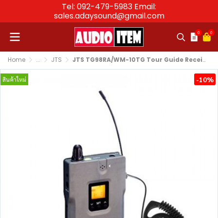
Tel: 092-479-5983 Email:
sales.adaysound@gmail.com
0
0
Home
...
JTS
JTS TG98RA/WM-10TG Tour Guide Receiver/Earphone
-10%
สินค้าใหม่