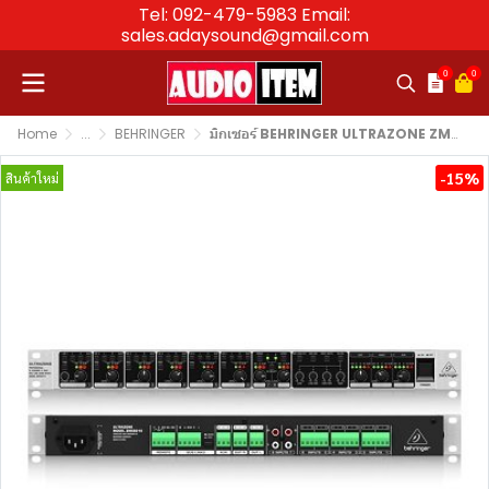
Tel: 092-479-5983 Email:
sales.adaysound@gmail.com
0
0
Home
...
BEHRINGER
มิกเซอร์ BEHRINGER ULTRAZONE ZMX8210 Rackmount Mixer
-15%
สินค้าใหม่