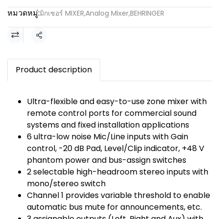
หมวดหมู่:
มิกเซอร์ MIXER
,
Analog Mixer
,
BEHRINGER
แชร์
Product description
Ultra-flexible and easy-to-use zone mixer with
remote control ports for commercial sound
systems and fixed installation applications
6 ultra-low noise Mic/Line inputs with Gain
control, -20 dB Pad, Level/Clip indicator, +48 V
phantom power and bus-assign switches
2 selectable high-headroom stereo inputs with
mono/stereo switch
Channel 1 provides variable threshold to enable
automatic bus mute for announcements, etc.
3 assignable outputs (Left, Right and Aux) with