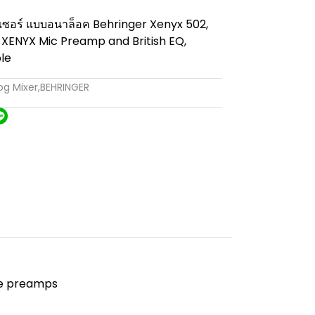
กเซอร์ แบบอนาล็อค Behringer Xenyx 502,
 XENYX Mic Preamp and British EQ,
le
og Mixer
,
BEHRINGER
ue preamps