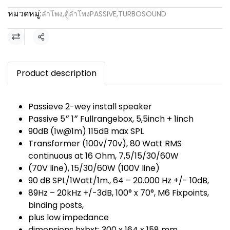
หมวดหมู่:
ลำโพง
,
ตู้ลำโพงPASSIVE
,
TURBOSOUND
แชร์
Product description
Passieve 2-wey install speaker
Passive 5″ 1″ Fullrangebox, 5,5inch + 1inch
90dB (1w@1m) 115dB max SPL
Transformer (100v/70v), 80 Watt RMS
continuous at 16 Ohm, 7,5/15/30/60W
(70V line), 15/30/60W (100V line)
90 dB SPL/1Watt/1m., 64 – 20.000 Hz +/- 10dB,
89Hz – 20kHz +/-3dB, 100° x 70°, M6 Fixpoints,
binding posts,
plus low impedance
dimensions hxbxt: 300 x 164 x 158 mm,