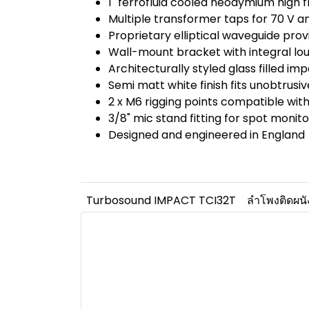
1" ferrofluid cooled neodymium high 
Multiple transformer taps for 70 V an
Proprietary elliptical waveguide prov
Wall-mount bracket with integral lo
Architecturally styled glass filled im
Semi matt white finish fits unobtrusi
2 x M6 rigging points compatible 
3/8" mic stand fitting for spot monit
Designed and engineered in England
Turbosound IMPACT TCI32T
ลำโพงติดผนั