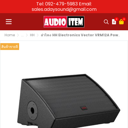
Tel: 092-479-5983 Email:
sales.adaysound@gmail.com
0
0
Home
...
HH
ลำโพง HH Electronics Vector VRM12A Powered Loudspeaker 12″
สินค้าขายดี