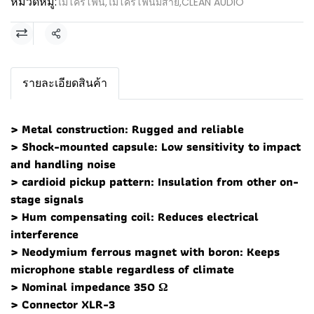
หมวดหมู่:
ไมโครโฟน
,
ไมโครโฟนมีสาย
,
CLEAN AUDIO
แชร์
รายละเอียดสินค้า
> Metal construction: Rugged and reliable
> Shock-mounted capsule: Low sensitivity to impact
and handling noise
> cardioid pickup pattern: Insulation from other on-
stage signals
> Hum compensating coil: Reduces electrical
interference
> Neodymium ferrous magnet with boron: Keeps
microphone stable regardless of climate
> Nominal impedance 350 Ω
> Connector XLR-3