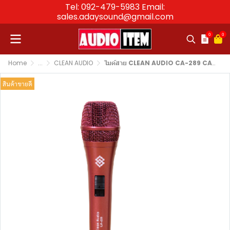
Tel: 092-479-5983 Email:
sales.adaysound@gmail.com
0
0
Home
...
CLEAN AUDIO
ไมค์สาย CLEAN AUDIO CA-289 CASTLE RED Wired Microphone
สินค้าขายดี