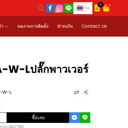
0
0
TH
้า
ผลงานการติดตั้ง
ชำระเงิน
Contact Us
W-Lปลั๊กพาวเวอร์
A-W-L
แชร์
ซื้อเลย
ctor
,
NEUTRIK