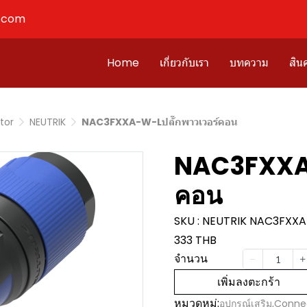
l.com
Home
เกี่ยวกับเรา
บทความ
สินค
tor
NEUTRIK
NAC3FXXA-W-Lปลั๊กพาวเวอร์คอน
NAC3FXXA-
คอน
SKU : NEUTRIK NAC3FXX
333 THB
จำนวน
เพิ่มลงตะกร้า
หมวดหมู่:
อุปกรณ์เสริม
,
Conne