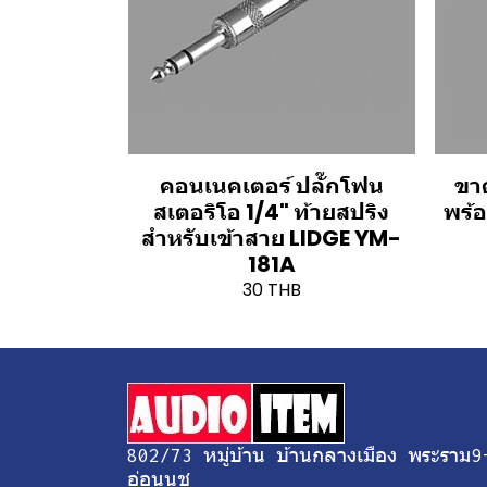
คอนเนคเตอร์ ปลั๊กโฟน
ขาต
สเตอริโอ 1/4" ท้ายสปริง
พร้
สำหรับเข้าสาย LIDGE YM-
181A
30 THB
802/73 หมู่บ้าน บ้านกลางเมือง พระราม9
อ่อนนุช