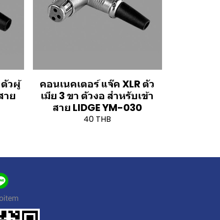
ัวผู้
คอนเนคเตอร์ แจ๊ค XLR ตัว
าสาย
เมีย 3 ขา ตัวงอ สำหรับเข้า
สาย LIDGE YM-030
40 THB
oitem