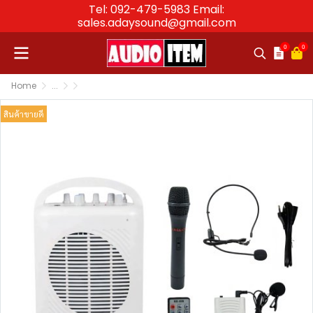
Tel: 092-479-5983 Email:
sales.adaysound@gmail.com
0
0
Home
...
ลำโพงพกพา ลำโพงล้อลาก ลำโพงพร้อมไมค์พกพา Portable
DECCON PWS-210U |ลำโพงพกพาพร้อมไมโครโฟน + ไมค์ค
สินค้าขายดี