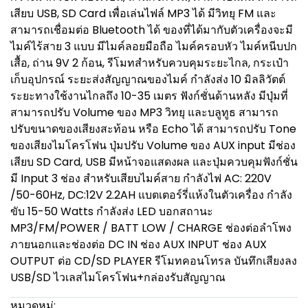
เสียบ USB, SD Card เพื่อเล่นไฟล์ MP3 ได้ มีวิทยุ FM และ
สามารถเชื่อมต่อ Bluetooth ได้ ของที่ได้มากับตัวเครื่องจะมี
ไมค์ไร้สาย 3 แบบ มีไมค์ลอยมือถือ ไมค์ครอบหัว ไมค์หนีบปก
เสื้อ, ถ่าน 9V 2 ก้อน, รีโมทสำหรับควบคุมระยะไกล, กระเป๋า
เก็บอุปกรณ์ ระยะส่งสัญญาณของไมค์ กำลังส่ง 10 มิลลิวัตต์
ระยะทางใช้งานไกลถึง 10-35 เมตร ฟังก์ชั่นด้านหลัง มีปุ่มที่
สามารถปรับ Volume ของ MP3 วิทยุ และบลูทูธ สามารถ
ปรับขนาดของเสียงสะท้อน หรือ Echo ได้ สามารถปรับ Tone
ของเสียงไมโครโฟน ปุ่มปรับ Volume ของ AUX input มีช่อง
เสียบ SD Card, USB มีหน้าจอแสดงผล และปุ่มควบคุมฟังก์ชั่น
มี Input 3 ช่อง สำหรับเสียบไมค์สาย กำลังไฟ AC: 220V
/50-60Hz, DC:12V 2.2AH แบตเตอร์รี่แห้งในตัวเครื่อง กำลัง
ขับ 15-50 Watts กำลังส่ง LED บอกสถานะ
MP3/FM/POWER / BATT LOW / CHARGE ช่องต่อลำโพง
ภายนอกและช่องต่อ DC IN ช่อง AUX INPUT ช่อง AUX
OUTPUT ต่อ CD/SD PLAYER รีโมทคอนโทรล บันทึกเสียงลง
USB/SD ไวเลสไมโครโฟน+กล่องรับสัญญาณ
หมวดหมู่: